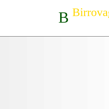
Birrov
B