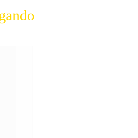
agando
.
Designed by GOEMO
de