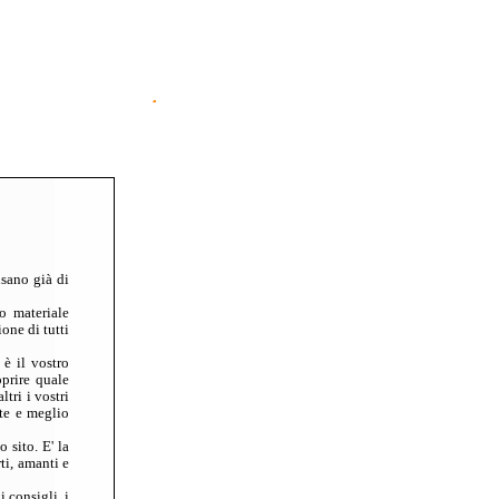
.
Designed by GOEMO
de
Home
Home
nsano già di
o materiale
one di tutti
 è il vostro
oprire quale
tri i vostri
ete e meglio
 sito. E' la
ti, amanti e
i consigli, i