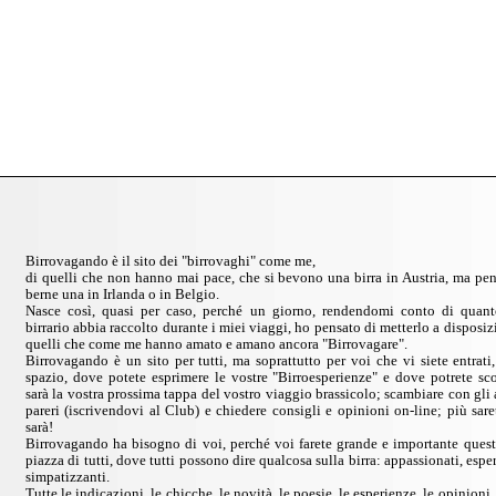
Birrovagando è il sito dei "birrovaghi" come me,
di quelli che non hanno mai pace, che si bevono una birra in Austria, ma pe
berne una in Irlanda o in Belgio.
Nasce così, quasi per caso, perché un giorno, rendendomi conto di quant
birrario abbia raccolto durante i miei viaggi, ho pensato di metterlo a disposizi
quelli che come me hanno amato e amano ancora "Birrovagare".
Birrovagando è un sito per tutti, ma soprattutto per voi che vi siete entrati,
spazio, dove potete esprimere le vostre "Birroesperienze" e dove potrete sc
sarà la vostra prossima tappa del vostro viaggio brassicolo; scambiare con gli al
pareri (iscrivendovi al Club) e chiedere consigli e opinioni on-line; più sar
sarà!
Birrovagando ha bisogno di voi, perché voi farete grande e importante questo
piazza di tutti, dove tutti possono dire qualcosa sulla birra: appassionati, esper
simpatizzanti.
Tutte le indicazioni, le chicche, le novità, le poesie, le esperienze, le opinioni, 